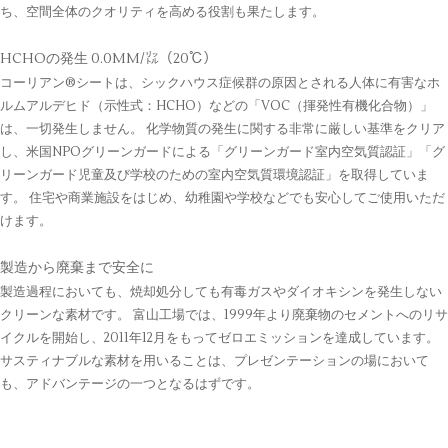
ち、空間全体のクオリティを高める役割も果たします。
HCHOの発生 0.0MM/㍑（20℃）
コーリアン®シートは、シックハウス症候群の原因とされる人体に有害なホ
ルムアルデヒド（示性式：HCHO）などの「VOC（揮発性有機化合物）」
は、一切発生しません。 化学物質の発生に関する非常に厳しい基準をクリア
し、米国NPOグリーンガードによる「グリーンガード室内空気質認証」「グ
リーンガード児童及び学校のための室内空気質環境認証」を取得していま
す。 住宅や商業施設をはじめ、幼稚園や学校などでも安心してご使用いただ
けます。
製造から廃棄まで安全に
製造過程においても、焼却処分しても有毒ガスやダイオキシンを発生しない
クリーンな素材です。 富山工場では、1999年より廃棄物のセメントへのリサ
イクルを開始し、2011年12月をもってゼロエミッションを達成しています。
サスティナブルな素材を用いることは、プレゼンテーションの場において
も、アドバンテージの一つとなるはずです。