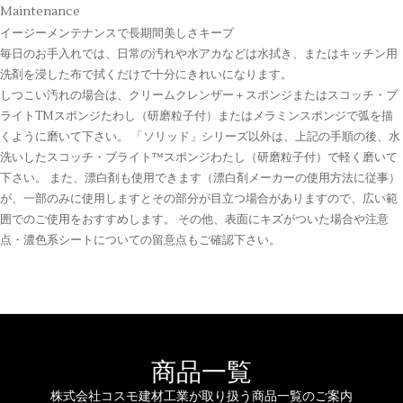
Maintenance
イージーメンテナンスで長期間美しさキープ
毎日のお手入れでは、日常の汚れや水アカなどは水拭き、またはキッチン用
洗剤を浸した布で拭くだけで十分にきれいになります。
しつこい汚れの場合は、クリームクレンザー＋スポンジまたはスコッチ・ブ
ライトTMスポンジたわし（研磨粒子付）またはメラミンスポンジで弧を描
くように磨いて下さい。 「ソリッド」シリーズ以外は、上記の手順の後、水
洗いしたスコッチ・ブライト™スポンジわたし（研磨粒子付）で軽く磨いて
下さい。 また、漂白剤も使用できます（漂白剤メーカーの使用方法に従事）
が、一部のみに使用しますとその部分が目立つ場合がありますので、広い範
囲でのご使用をおすすめします。 その他、表面にキズがついた場合や注意
点・濃色系シートについての留意点もご確認下さい。
商品一覧
株式会社コスモ建材工業が取り扱う商品一覧のご案内