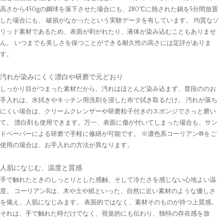
高さから450gの鋼球を落下させた場合にも、280℃に熱された鍋を5分間放置
した場合にも、 破損がなかったという実験データを有しています。 均質なソ
リッド素材であるため、表面が剥がれたり、液体が染み込むこともありませ
ん。 いつまでも美しさを保つことができる耐久性の高さには定評がありま
す。
汚れが染みにくく漂白や研磨で元どおり
しっかり目がつまった素材だから、汚れはほとんど染み込まず、普段ののお
手入れは、水拭きやキッチン用洗剤を浸した布で拭き取るだけ。 汚れが落ち
にくい場合は、クリームクレンザーや研磨粒子付きのスポンジでさっと磨い
て。 漂白剤も使用できます。万一、表面に傷が付いてしまった場合も、サン
ドペーパーによる研磨で手軽に修繕が可能です。 ※濃色系コーリアン®をご
使用の場合は、お手入れの方法が異なります。
人肌になじむ、温度と質感
手で触れたときのしっとりとした感触、そして冷たさを感じない心地よい温
度。 コーリアンRは、木や土や紙といった、自然に近い素材のような優しさ
を備え、人肌になじみます。 表面的ではなく、素材そのものが持つ上質感。
それは、手で触れた時だけでなく、視覚的にも伝わり、独特の存在感を放