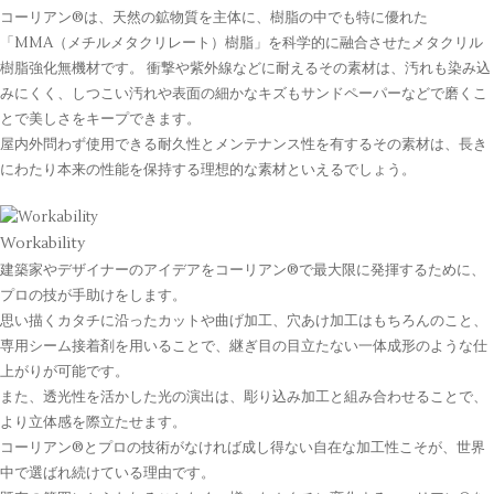
コーリアン®は、天然の鉱物質を主体に、樹脂の中でも特に優れた
「MMA（メチルメタクリレート）樹脂」を科学的に融合させたメタクリル
樹脂強化無機材です。 衝撃や紫外線などに耐えるその素材は、汚れも染み込
みにくく、しつこい汚れや表面の細かなキズもサンドペーパーなどで磨くこ
とで美しさをキープできます。
屋内外問わず使用できる耐久性とメンテナンス性を有するその素材は、長き
にわたり本来の性能を保持する理想的な素材といえるでしょう。
Workability
建築家やデザイナーのアイデアをコーリアン®で最大限に発揮するために、
プロの技が手助けをします。
思い描くカタチに沿ったカットや曲げ加工、穴あけ加工はもちろんのこと、
専用シーム接着剤を用いることで、継ぎ目の目立たない一体成形のような仕
上がりが可能です。
また、透光性を活かした光の演出は、彫り込み加工と組み合わせることで、
より立体感を際立たせます。
コーリアン®とプロの技術がなければ成し得ない自在な加工性こそが、世界
中で選ばれ続けている理由です。