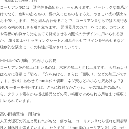
全光線の透過率 7.8%
コーリアン®には、透光性を高めたカラーがあります。 ベーシックな白系だ
けでなく、色味のあるもの、柄の入ったものもそろえ、やさしい光の演出を
お手伝いします。 光と組み合わせることで、コーリアン®ならではの奥行き
のある柄の美しさも引き立ちます。 照明器具のカバーをはじめ、カウンター
や看板の内側から光をあてて発光させる内照式のデザインに用いられるほ
か、 彫り加工やカッティングシートと組み合わせてサインを光らせるなど、
独創的な演出に、その特性が活かされています。
MM単位の切断、穴あけも容易
コーリアン®の加工に用いるのは、木材の加工と同じ工具です。 天然石より
はるかに容易に「切る」「穴をあける」さらに「面取り」などの加工ができ
ます。 形状にあわせてmm単位の切断、ネジ穴などの小さな穴あけもでき、
NCルーターを使用すれば、さらに複雑なかこうも。 その加工性の高さか
ら、クラフト素材から機械部品などの高い精度が求められる用途まで幅広く
用いられています。
高い耐衝撃性・耐熱性
人工大理石の弱点と思われがちな、傷や熱。 コーリアン®なら優れた耐衝撃
性と耐熱性を備えています。 たとえば、12mm厚のコーリアン®に90cmの