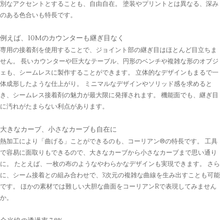
別なアクセントとすることも、自由自在。 塗装やプリントとは異なる、深み
のある色合いも特長です。
例えば、10Mのカウンターも継ぎ目なく
専用の接着剤を使用することで、ジョイント部の継ぎ目はほとんど目立ちま
せん。 長いカウンターや巨大なテーブル、円形のベンチや複雑な形のオブジ
ェも、シームレスに製作することができます。 立体的なデザインもまるで一
体成形したような仕上がり。 ミニマルなデザインやソリッド感を求めると
き、シームレス接着剤の魅力が最大限に発揮されます。 機能面でも、継ぎ目
に汚れがたまらない利点があります。
大きなカーブ、小さなカーブも自在に
熱加工により「曲げる」ことができるのも、コーリアン®の特長です。 工具
で容易に面取りもできるので、大きなカーブから小さなカーブまで思い通り
に。 たとえば、一枚の布のようなやわらかなデザインも実現できます。 さら
に、シーム接着との組み合わせで、3次元の複雑な曲線を生み出すことも可能
です。 ほかの素材では難しい大胆な曲面をコーリアンRで表現してみません
か。