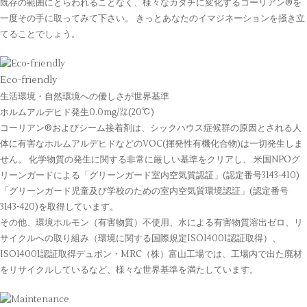
既存の範囲にとらわれることなく、様々なカタチに変化するコーリアン®を
一度その手に取ってみて下さい。 きっとあなたのイマジネーションを掻き立
てることでしょう。
Eco-friendly
生活環境・自然環境への優しさが世界基準
ホルムアルデヒド発生0.0mg/㍑(20℃)
コーリアン®およびシーム接着剤は、シックハウス症候群の原因とされる人
体に有害なホルムアルデヒドなどのVOC(揮発性有機化合物)は一切発生しま
せん。 化学物質の発生に関する非常に厳しい基準をクリアし、 米国NPOグ
リーンガードによる「グリーンガード室内空気質認証」(認定番号3143-410)
「グリーンガード児童及び学校のための室内空気質環境認証」(認定番号
3143-420)を取得しています。
その他、環境ホルモン（有害物質）不使用、水による有害物質溶出ゼロ、リ
サイクルへの取り組み（環境に関する国際規定ISO14001認証取得）、
ISO14001認証取得デュポン・MRC（株）富山工場では、工場内で出た廃材
をリサイクルしているなど、様々な世界基準を満たしています。