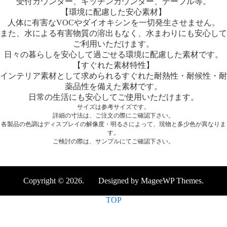
受付カウンター、キッチンカウンター、テーブル等。
【環境に配慮した安心素材】
人体に有害なVOCやダイオキシンを一切発生させません。
また、水による有害物質の溶出もなく、水まわりにも安心して
ご利用いただけます。
日々の暮らしを安心して過ごせる環境に配慮した素材です。
【すぐれた素材特性】
インテリア素材として求められるすぐれた耐熱性・耐候性・耐
薬品性を備えた素材です。
日常の生活にも安心してご使用いただけます。
サイズは参考サイズです。
詳細の寸法は、ご注文の際にご確認下さい。
各製品の色調はディスプレイの解像度・明るさによって、現物と多少色が異なりま
す。
ご検討の際は、サンプルにてご確認下さい。
Copyright © 2026. Designed by MageeWP Themes.
TOP